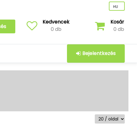
Kedvencek
Kosár
sés
0 db
0 db
Bejelentkezés