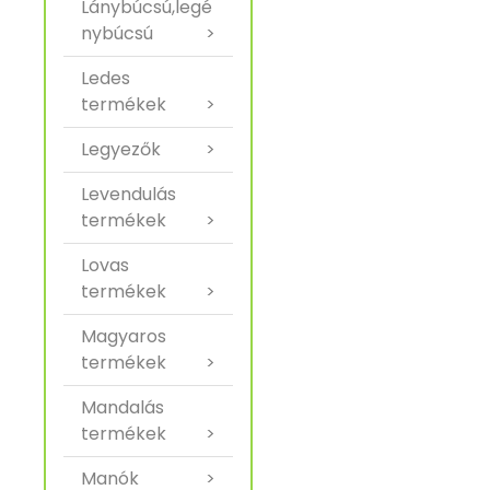
Lánybúcsú,legé
nybúcsú
>
Ledes
termékek
>
Legyezők
>
Levendulás
termékek
>
Lovas
termékek
>
Magyaros
termékek
>
Mandalás
termékek
>
Manók
>