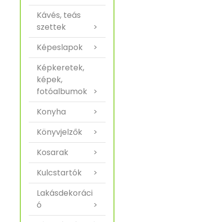
Kávés, teás
szettek
>
Képeslapok
>
Képkeretek,
képek,
fotóalbumok
>
Konyha
>
Könyvjelzők
>
Kosarak
>
Kulcstartók
>
Lakásdekoráci
ó
>