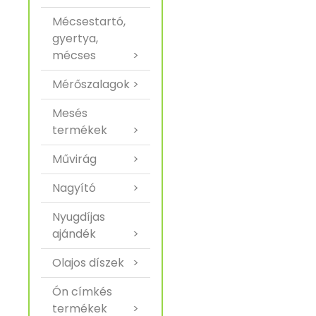
Mécsestartó,
gyertya,
mécses
>
Mérőszalagok
>
Mesés
termékek
>
Művirág
>
Nagyító
>
Nyugdíjas
ajándék
>
Olajos díszek
>
Ón címkés
termékek
>