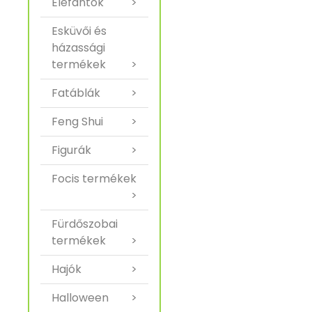
Elefántok
>
Esküvői és
házassági
termékek
>
Fatáblák
>
Feng Shui
>
Figurák
>
Focis termékek
>
Fürdőszobai
termékek
>
Hajók
>
Halloween
>