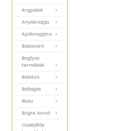
Angyalok
>
Anyáknapja
>
Apáknapjára
>
Babaváró
>
Baglyos
termékek
>
Balaton
>
Ballagás
>
Bizsu
>
Bögre, korsó
>
Családfás