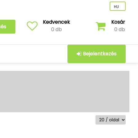
Kedvencek
Kosár
sés
0 db
0 db
Bejelentkezés