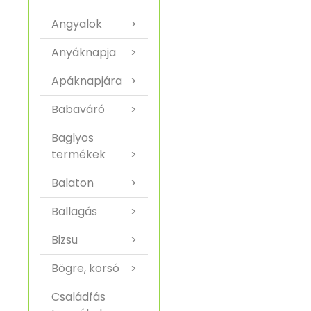
Angyalok
>
Anyáknapja
>
Apáknapjára
>
Babaváró
>
Baglyos
termékek
>
Balaton
>
Ballagás
>
Bizsu
>
Bögre, korsó
>
Családfás