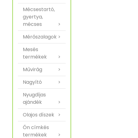
Mécsestartó,
gyertya,
mécses
>
Mérőszalagok
>
Mesés
termékek
>
Művirág
>
Nagyító
>
Nyugdíjas
ajándék
>
Olajos díszek
>
Ón címkés
termékek
>