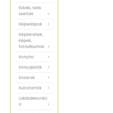
Kávés, teás
szettek
>
Képeslapok
>
Képkeretek,
képek,
fotóalbumok
>
Konyha
>
Könyvjelzők
>
Kosarak
>
Kulcstartók
>
Lakásdekoráci
ó
>