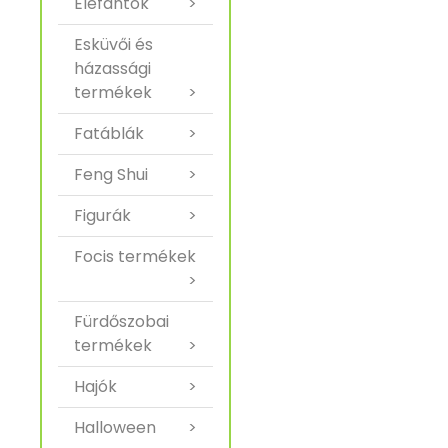
Elefántok
>
Esküvői és
házassági
termékek
>
Fatáblák
>
Feng Shui
>
Figurák
>
Focis termékek
>
Fürdőszobai
termékek
>
Hajók
>
Halloween
>