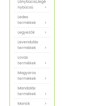
Lánybúcsú,legé
nybúcsú
>
Ledes
termékek
>
Legyezők
>
Levendulás
termékek
>
Lovas
termékek
>
Magyaros
termékek
>
Mandalás
termékek
>
Manók
>