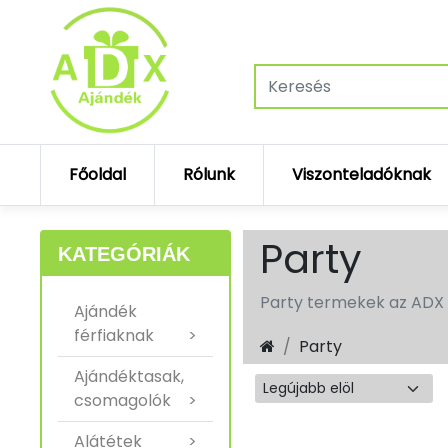
Főoldal
Rólunk
Viszonteladóknak
Party
KATEGÓRIÁK
Party termekek az ADX 
Ajándék
férfiaknak
>
Party
Ajándéktasak,
csomagolók
>
Alátétek
>