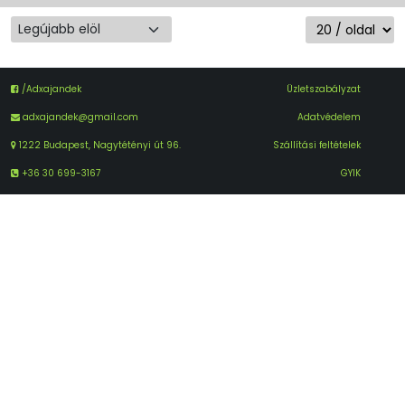
/Adxajandek
Üzletszabályzat
adxajandek@gmail.com
Adatvédelem
1222 Budapest, Nagytétényi út 96.
Szállítási feltételek
+36 30 699-3167
GYIK