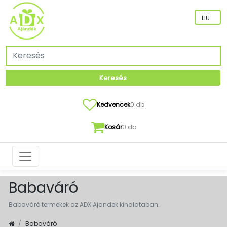
Keresés
Kedvencek
0 db
Kosár
0 db
Babaváró
Babaváró termekek az ADX Ajandek kinalataban.
Babaváró