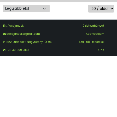
/Adxajandek
Üzletszabályzat
adxajandek@gmail.com
Adatvédelem
1222 Budapest, Nagytétényi út 96.
Szállítási feltételek
+36 30 699-3167
GYIK