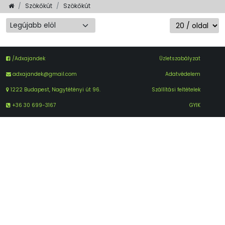
Szökőkút
Szökőkút
/Adxajandek
Üzletszabályzat
adxajandek@gmail.com
Adatvédelem
1222 Budapest, Nagytétényi út 96.
Szállítási feltételek
+36 30 699-3167
GYIK