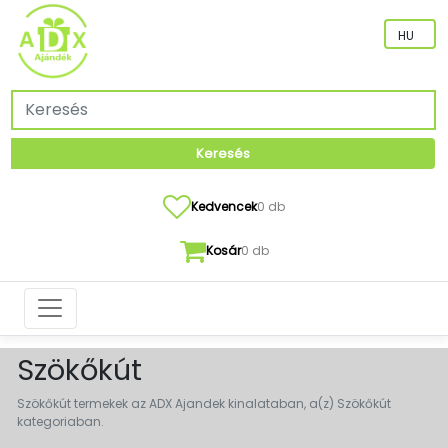
Keresés
Kedvencek
0 db
Kosár
0 db
Szökőkút
Szökőkút termekek az ADX Ajandek kinalataban, a(z) Szökőkút
kategoriaban.